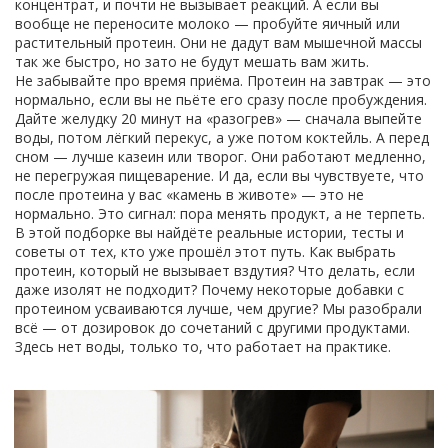
концентрат, и почти не вызывает реакций. А если вы
вообще не переносите молоко — пробуйте яичный или
растительный протеин. Они не дадут вам мышечной массы
так же быстро, но зато не будут мешать вам жить.
Не забывайте про время приёма. Протеин на завтрак — это
нормально, если вы не пьёте его сразу после пробуждения.
Дайте желудку 20 минут на «разогрев» — сначала выпейте
воды, потом лёгкий перекус, а уже потом коктейль. А перед
сном — лучше казеин или творог. Они работают медленно,
не перегружая пищеварение. И да, если вы чувствуете, что
после протеина у вас «камень в животе» — это не
нормально. Это сигнал: пора менять продукт, а не терпеть.
В этой подборке вы найдёте реальные истории, тесты и
советы от тех, кто уже прошёл этот путь. Как выбрать
протеин, который не вызывает вздутия? Что делать, если
даже изолят не подходит? Почему некоторые добавки с
протеином усваиваются лучше, чем другие? Мы разобрали
всё — от дозировок до сочетаний с другими продуктами.
Здесь нет воды, только то, что работает на практике.