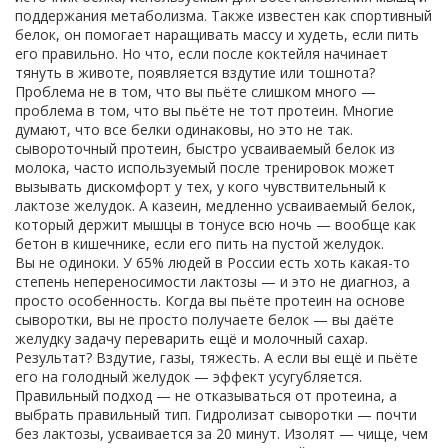
поддержания метаболизма
. Также известен как
спортивный
белок
, он помогает наращивать массу и худеть, если пить
его правильно.
Но что, если после коктейля начинает
тянуть в животе, появляется вздутие или тошнота?
Проблема не в том, что вы пьёте слишком много —
проблема в том, что вы пьёте не тот протеин. Многие
думают, что все белки одинаковы, но это не так.
сывороточный протеин
,
быстро усваиваемый белок из
молока, часто используемый после тренировок
может
вызывать дискомфорт у тех, у кого чувствительный к
лактозе желудок. А
казеин
,
медленно усваиваемый белок,
который держит мышцы в тонусе всю ночь
— вообще как
бетон в кишечнике, если его пить на пустой желудок.
Вы не одиноки. У 65% людей в России есть хоть какая-то
степень непереносимости лактозы — и это не диагноз, а
просто особенность. Когда вы пьёте протеин на основе
сыворотки, вы не просто получаете белок — вы даёте
желудку задачу переварить ещё и молочный сахар.
Результат? Вздутие, газы, тяжесть. А если вы ещё и пьёте
его на голодный желудок — эффект усугубляется.
Правильный подход — не отказываться от протеина, а
выбрать правильный тип. Гидролизат сыворотки — почти
без лактозы, усваивается за 20 минут. Изолят — чище, чем