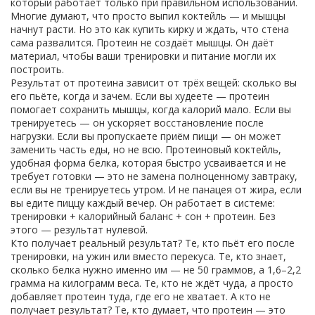
который работает только при правильном использовании
.
Многие думают, что просто выпил коктейль — и мышцы
начнут расти. Но это как купить кирку и ждать, что стена
сама развалится. Протеин не создаёт мышцы. Он даёт
материал, чтобы ваши тренировки и питание могли их
построить.
Результат от протеина зависит от трёх вещей: сколько вы
его пьёте, когда и зачем. Если вы худеете — протеин
помогает сохранить мышцы, когда калорий мало. Если вы
тренируетесь — он ускоряет восстановление после
нагрузки. Если вы пропускаете приём пищи — он может
заменить часть еды, но не всю.
Протеиновый коктейль
,
удобная форма белка, которая быстро усваивается и не
требует готовки
— это не замена полноценному завтраку,
если вы не тренируетесь утром. И не панацея от жира, если
вы едите пиццу каждый вечер. Он работает в системе:
тренировки + калорийный баланс + сон + протеин. Без
этого — результат нулевой.
Кто получает реальный результат? Те, кто пьёт его после
тренировки, на ужин или вместо перекуса. Те, кто знает,
сколько белка нужно именно им — не 50 граммов, а 1,6–2,2
грамма на килограмм веса. Те, кто не ждёт чуда, а просто
добавляет протеин туда, где его не хватает. А кто не
получает результат? Те, кто думает, что протеин — это