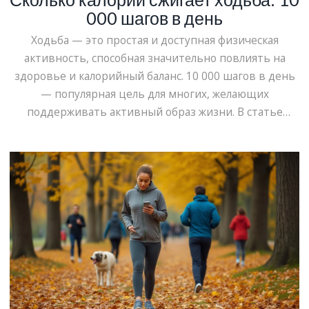
000 шагов в день
Ходьба — это простая и доступная физическая
активность, способная значительно повлиять на
здоровье и калорийный баланс. 10 000 шагов в день
— популярная цель для многих, желающих
поддерживать активный образ жизни. В статье
рассмотрим, сколько калорий можно сжечь, пройдя
такое количество шагов, и какие факторы на это
влияют. Также будет обсуждаться, как шаги
способствуют контролю веса и улучшению
физической формы. Вдобавок, рассмотрим полезные
советы по увеличению количества шагов в
повседневной жизни.