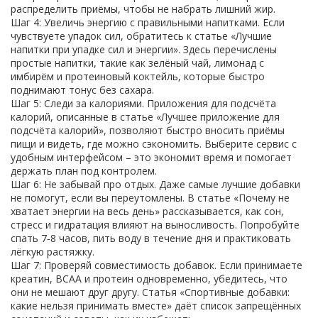
распределить приёмы, чтобы не набрать лишний жир.
Шаг 4: Увеличь энергию с правильными напитками. Если
чувствуете упадок сил, обратитесь к статье «Лучшие
напитки при упадке сил и энергии». Здесь перечислены
простые напитки, такие как зелёный чай, лимонад с
имбирём и протеиновый коктейль, которые быстро
поднимают тонус без сахара.
Шаг 5: Следи за калориями. Приложения для подсчёта
калорий, описанные в статье «Лучшее приложение для
подсчёта калорий», позволяют быстро вносить приёмы
пищи и видеть, где можно сэкономить. Выберите сервис с
удобным интерфейсом – это экономит время и помогает
держать план под контролем.
Шаг 6: Не забывай про отдых. Даже самые лучшие добавки
не помогут, если вы переутомлены. В статье «Почему не
хватает энергии на весь день» рассказывается, как сон,
стресс и гидратация влияют на выносливость. Попробуйте
спать 7‑8 часов, пить воду в течение дня и практиковать
лёгкую растяжку.
Шаг 7: Проверяй совместимость добавок. Если принимаете
креатин, BCAA и протеин одновременно, убедитесь, что
они не мешают друг другу. Статья «Спортивные добавки:
какие нельзя принимать вместе» даёт список запрещённых