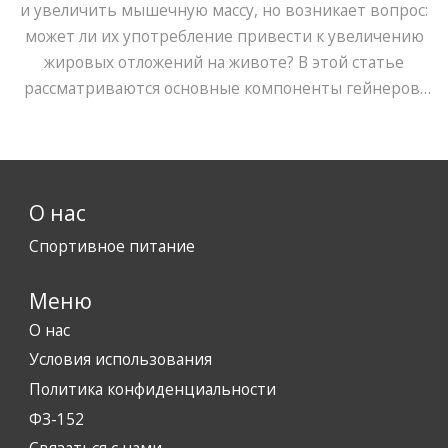
и увеличить мышечную массу, но возникает вопрос:
может ли их употребление привести к увеличению
жировых отложений на животе? В этой статье
рассматриваются основные компоненты гейнеров,
их влияние на организм и предоставляются
рекомендации по правильному употреблению для
снижения нежелательных эффектов. Исследования
показывают, как грамотное использование гейнеров
О нас
может привести к желаемым результатам без
ущерба для фигуры. Мы также обсудим, как выбрать
Спортивное питание
подходящий гейнер и какие факторы учитывать при
планировании тренировок и питания.
Меню
О нас
Условия использования
Политика конфиденциальности
ФЗ-152