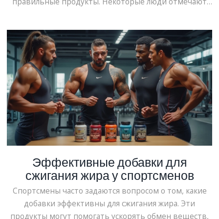
правильные продукты. Некоторые люди отмечают
улучшение самочувствия и энергии, в то время как
другие могут сталкиваться с дискомфортом. В статье
рассмотрены плюсы и минусы, советы по выбору
протеина, а также идеальные рецепты для утреннего
приёма.
Эффективные добавки для
сжигания жира у спортсменов
Спортсмены часто задаются вопросом о том, какие
добавки эффективны для сжигания жира. Эти
продукты могут помогать ускорять обмен веществ,