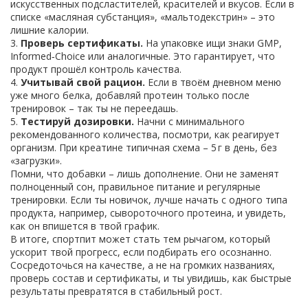
искусственных подсластителей, красителей и вкусов. Если в
списке «масляная субстанция», «мальтодекстрин» – это
лишние калории.
3.
Проверь сертификаты.
На упаковке ищи знаки GMP,
Informed‑Choice или аналогичные. Это гарантирует, что
продукт прошёл контроль качества.
4.
Учитывай свой рацион.
Если в твоём дневном меню
уже много белка, добавляй протеин только после
тренировок – так ты не переедашь.
5.
Тестируй дозировки.
Начни с минимального
рекомендованного количества, посмотри, как реагирует
организм. При креатине типичная схема – 5 г в день, без
«загрузки».
Помни, что добавки – лишь дополнение. Они не заменят
полноценный сон, правильное питание и регулярные
тренировки. Если ты новичок, лучше начать с одного типа
продукта, например, сывороточного протеина, и увидеть,
как он впишется в твой график.
В итоге, спортпит может стать тем рычагом, который
ускорит твой прогресс, если подбирать его осознанно.
Сосредоточься на качестве, а не на громких названиях,
проверь состав и сертификаты, и ты увидишь, как быстрые
результаты превратятся в стабильный рост.