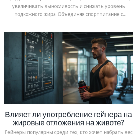
увеличивать выносливость и снижать уровень
подкожного жира. Объединяя спортпитание с
тренировками и правильной диетой, можно достичь
оптимальных результатов. Статья рассказывает о
самых популярных видах добавок, механизмах их
действия и их преимуществах. Мы также рассмотрим
возможные побочные эффекты и дадим советы по
выбору качественных продуктов.
Влияет ли употребление гейнера на
жировые отложения на животе?
Гейнеры популярны среди тех, кто хочет набрать вес