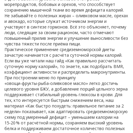
морепродуктов, бобовых и орехов, что способствует
сохранению мышечной ткани во время дефицита калорий
.
Не забывайте о полезных жирах – оливковом масле, орехах
и авокадо, которые служат источником энергии и
участвуют в синтезе гормонов. Всё это объясняет, почему
люди, следящие за своим рационом, часто отмечают
повышенный прилив энергии и улучшение выносливости без
чувства тяжести после приёма пищи.
Практическое применение средиземноморской диеты
зачастую начинается с расчёта суточной нормы калорий.
Если вы уже читали наш гайд «Как правильно рассчитать
суточную норму калорий», то знаете, как подобрать BMR,
коэффициент активности и распределить макронутриенты.
При построении меню по принципу
«овощи‑фрукты‑рыба‑оливковое масло» легко достичь
целевого уровня БЖУ, а добавление порций цельного зерна
поддерживает стабильный уровень глюкозы в крови. Для
тех, кто интересуется быстрым снижением веса, наш
материал «Как быстро похудеть: правильное питание за 2
недели» показывает, как адаптировать средиземноморскую
схему под умеренный дефицит – уменьшаем калории на
15‑20 % от расчётной нормы, сохраняем высокий уровень
белка и поддерживаем достаточное количество полезных