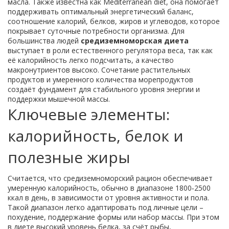
масла
. Также известна как
Mediterranean diet
, она помогает
поддерживать оптимальный
энергетический баланс
,
соотношение калорий, белков, жиров и углеводов, которое
покрывает суточные потребности организма
. Для
большинства людей
средиземноморская диета
выступает в роли естественного регулятора веса, так как
её калорийность легко подсчитать, а качество
макронутриентов высоко. Сочетание растительных
продуктов и умеренного количества морепродуктов
создаёт фундамент для стабильного уровня энергии и
поддержки мышечной массы.
Ключевые элементы:
калорийность, белок и
полезные жиры
Считается, что средиземноморский рацион обеспечивает
умеренную
калорийность
,
обычно в диапазоне 1800‑2500
ккал в день, в зависимости от уровня активности и пола
.
Такой диапазон легко адаптировать под личные цели –
похудение, поддержание формы или набор массы. При этом
в диете высокий уровень
белка
,
за счёт рыбы,