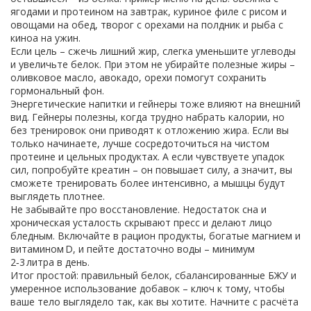
ягодами и протеином на завтрак, куриное филе с рисом и
овощами на обед, творог с орехами на полдник и рыба с
киноа на ужин.
Если цель – сжечь лишний жир, слегка уменьшите углеводы
и увеличьте белок. При этом не убирайте полезные жиры –
оливковое масло, авокадо, орехи помогут сохранить
гормональный фон.
Энергетические напитки и гейнеры тоже влияют на внешний
вид. Гейнеры полезны, когда трудно набрать калории, но
без тренировок они приводят к отложению жира. Если вы
только начинаете, лучше сосредоточиться на чистом
протеине и цельных продуктах. А если чувствуете упадок
сил, попробуйте креатин – он повышает силу, а значит, вы
сможете тренировать более интенсивно, а мышцы будут
выглядеть плотнее.
Не забывайте про восстановление. Недостаток сна и
хроническая усталость скрывают пресс и делают лицо
бледным. Включайте в рацион продукты, богатые магнием и
витамином D, и пейте достаточно воды – минимум
2‑3 литра в день.
Итог простой: правильный белок, сбалансированные БЖУ и
умеренное использование добавок – ключ к тому, чтобы
ваше тело выглядело так, как вы хотите. Начните с расчёта