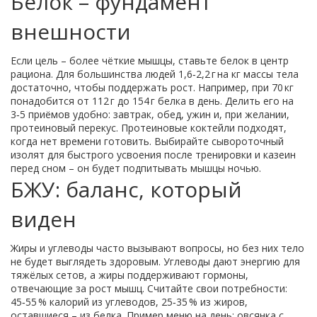
Белок – фундамент
внешности
Если цель – более чёткие мышцы, ставьте белок в центр
рациона. Для большинства людей 1,6‑2,2 г на кг массы тела
достаточно, чтобы поддержать рост. Например, при 70 кг
понадобится от 112 г до 154 г белка в день. Делить его на
3‑5 приёмов удобно: завтрак, обед, ужин и, при желании,
протеиновый перекус. Протеиновые коктейли подходят,
когда нет времени готовить. Выбирайте сывороточный
изолят для быстрого усвоения после тренировки и казеин
перед сном – он будет подпитывать мышцы ночью.
БЖУ: баланс, который
виден
Жиры и углеводы часто вызывают вопросы, но без них тело
не будет выглядеть здоровым. Углеводы дают энергию для
тяжёлых сетов, а жиры поддерживают гормоны,
отвечающие за рост мышц. Считайте свои потребности:
45‑55 % калорий из углеводов, 25‑35 % из жиров,
оставшиеся – из белка. Пример меню на день: овсянка с