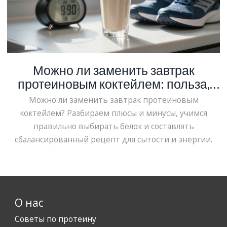
Можно ли заменить завтрак
протеиновым коктейлем: польза,
риски и правила выбора
Можно ли заменить завтрак протеиновым
коктейлем? Разбираем плюсы и минусы, учимся
правильно выбирать белок и составлять
сбалансированный рецепт для сытости и энергии.
О нас
Советы по протеину