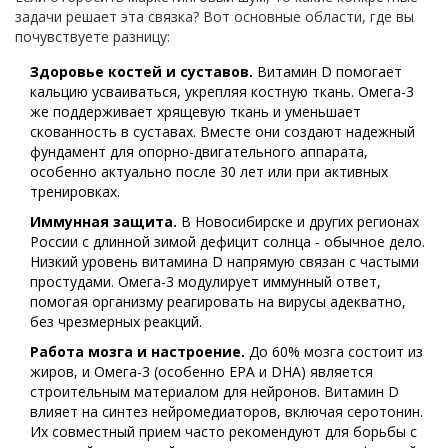
задачи решает эта связка? Вот основные области, где вы
почувствуете разницу:
Здоровье костей и суставов.
Витамин D помогает
кальцию усваиваться, укрепляя костную ткань. Омега-3
же поддерживает хрящевую ткань и уменьшает
скованность в суставах. Вместе они создают надежный
фундамент для опорно-двигательного аппарата,
особенно актуально после 30 лет или при активных
тренировках.
Иммунная защита.
В Новосибирске и других регионах
России с длинной зимой дефицит солнца - обычное дело.
Низкий уровень витамина D напрямую связан с частыми
простудами. Омега-3 модулирует иммунный ответ,
помогая организму реагировать на вирусы адекватно,
без чрезмерных реакций.
Работа мозга и настроение.
До 60% мозга состоит из
жиров, и Омега-3 (особенно EPA и DHA) является
строительным материалом для нейронов. Витамин D
влияет на синтез нейромедиаторов, включая серотонин.
Их совместный прием часто рекомендуют для борьбы с