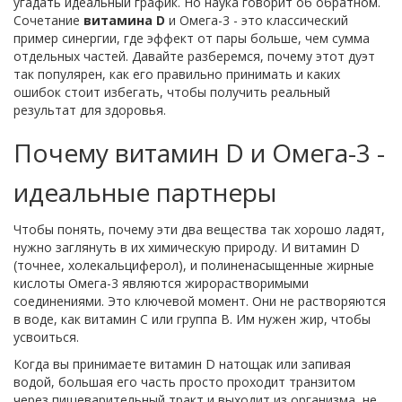
угадать идеальный график. Но наука говорит об обратном.
Сочетание
витамина D
и
Омега-3
- это классический
пример синергии, где эффект от пары больше, чем сумма
отдельных частей. Давайте разберемся, почему этот дуэт
так популярен, как его правильно принимать и каких
ошибок стоит избегать, чтобы получить реальный
результат для здоровья.
Почему витамин D и Омега-3 -
идеальные партнеры
Чтобы понять, почему эти два вещества так хорошо ладят,
нужно заглянуть в их химическую природу. И витамин D
(точнее, холекальциферол), и полиненасыщенные жирные
кислоты Омега-3 являются
жирорастворимыми
соединениями
. Это ключевой момент. Они не растворяются
в воде, как витамин C или группа B. Им нужен жир, чтобы
усвоиться.
Когда вы принимаете витамин D натощак или запивая
водой, большая его часть просто проходит транзитом
через пищеварительный тракт и выходит из организма, не