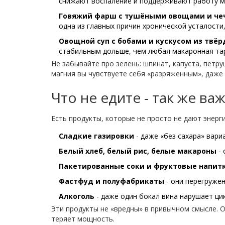
снижают воспаление и поддерживают работу м
Говяжий фарш с тушёными овощами и че
одна из главных причин хронической усталости
Овощной суп с бобами и кускусом из твё
стабильным дольше, чем любая макаронная та
Не забывайте про зелень: шпинат, капуста, петр
магния вы чувствуете себя «разряженным», даже 
Что не едите - так же ва
Есть продукты, которые не просто не дают энерги
Сладкие газировки
- даже «без сахара» вари
Белый хлеб, белый рис, белые макароны
- 
Пакетированные соки и фруктовые напит
Фастфуд и полуфабрикаты
- они перегружен
Алкоголь
- даже один бокал вина нарушает цик
Эти продукты не «вредны» в привычном смысле. Он
теряет мощность.