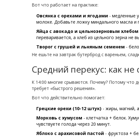
Вот что работает на практике:
Овсянка с орехами и ягодами
- медленные у
молоке. Добавьте ложку миндального масла и го
Яйца с авокадо и цельнозерновым хлебом
переваривается, а хлеб из цельного зерна не в
Творог с грушей и льняным семенем
- бело
Не ешьте на завтрак бутерброд с вареньем, сладк
Средний перекус: как не
К 14:00 многие срываются. Почему? Потому что д
требует «быстрого решения».
Вот что действительно помогает:
Грецкие орехи (10-12 штук)
- жиры, магний, 
Морковь с хумусом
- клетчатка + белок. Хуму
чувствуете голода через 20 минут.
Яблоко с арахисовой пастой
- фруктоза + бе