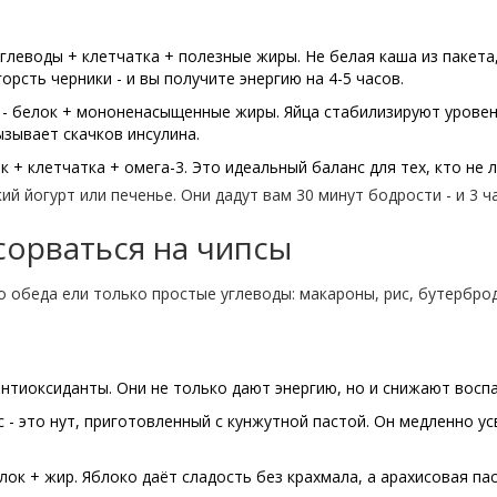
глеводы + клетчатка + полезные жиры. Не белая каша из пакета,
рсть черники - и вы получите энергию на 4-5 часов.
- белок + мононенасыщенные жиры. Яйца стабилизируют уровен
ызывает скачков инсулина.
к + клетчатка + омега-3. Это идеальный баланс для тех, кто не 
ий йогурт или печенье. Они дадут вам 30 минут бодрости - и 3 ч
 сорваться на чипсы
о обеда ели только простые углеводы: макароны, рис, бутерброд
антиоксиданты. Они не только дают энергию, но и снижают воспа
с - это нут, приготовленный с кунжутной пастой. Он медленно ус
лок + жир. Яблоко даёт сладость без крахмала, а арахисовая пас