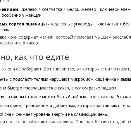
озга.
чевицей
- железо + клетчатка + белок. Железо - ключевой элем
, особенно у женщин.
рдых сортов пшеницы
- медленные углеводы + клетчатка + бел
релка.
ушка - они содержат магний, который помогает мышцам расслабл
если спите 8 часов.
жно, как что едите
ю - они её забирают. Вот список тех, от которых стоит отказат
анты с подсластителями нарушают микробиом кишечника и вызыв
они быстро превращаются в сахар, а потом резко падают.
ки
- в одном стакане может быть 6 чайных ложек сахара. Это как
ы натрием, трансжиром и добавками, которые заставляют тело 
л сна и снижает уровень энергии на следующий день.
и просто не работают как топливо. Они - как бензин с водой в б