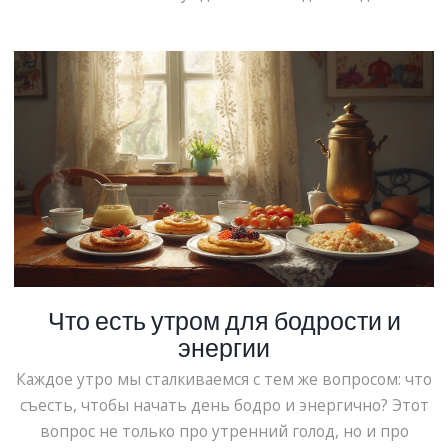
пищеварения, уровня сахара и эффективности самой
тренировки. Читатель узнает простые лайфхаки для
лучшего результата и избежания типичных ошибок.
Всё объясняется простым языком, без лишней
теории.
Что есть утром для бодрости и
энергии
Каждое утро мы сталкиваемся с тем же вопросом: что
съесть, чтобы начать день бодро и энергично? Этот
вопрос не только про утренний голод, но и про