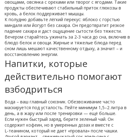
овощами, овсянка с орехами или творог с ягодами. Такие
продукты обеспечивают стабильный приток глюкозы в
кровь, а белок поддерживает мышцы.
К полудню добавьте лёгкий перекус: яблоко с горстью
миндаля или йогурт без сахара. Он предотвратит резкое
падение сахара и даст ощущение сытости без тяжести.
Вечером старайтесь ужинать за 2‑3 часа до сна, включив в
блюдо белок и овощи. Жирные и тяжелые блюда перед
сном лишь мешают качественному отдыху, а значит – и
восстановлению энергии.
Напитки, которые
действительно помогают
взбодриться
Вода – ваш главный союзник. Обезвоживание часто
маскируется под усталость. Пейте минимум 1,5–2 литра в
день, а в жару или после тренировки — ещё больше.
Если нужен быстрый заряд, берите зеленый чай. Он
содержит кофеин, но в умеренных дозах и вместе с
L‑теанином, который не дает «провала» после чашки.
Другой вариант – свежевыжатый сок апельсина с