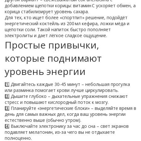
добавлением щепотки корицы: витамин C ускоряет обмен, а
корица стабилизирует уровень сахара.
Для тех, кто ищет более «спортпит» решение, подойдёт
энергетический коктейль из 200 мл кефира, ложки мёда и
щепотки соли. Такой напиток быстро пополняет
электролиты и дает лёгкое сладкое ощущение.
Простые привычки,
которые поднимают
уровень энергии
1️⃣ Двигайтесь каждые 30‑45 минут – небольшая прогулка
или разминка помогает крови лучше циркулировать.
2️⃣ Дышите глубоко – дыхательные упражнения снижают
стресс и повышают кислородный поток к мозгу.
3️⃣ Планируйте «энергетические блоки» – выделяйте время в
день для самых важных дел, когда ваш уровень энергии
естественно выше (обычно утром).
4️⃣ Выключайте электронику за час до сна – свет экранов
подавляет мелатонин, из‑за чего вы не отдыхаете
полноценно.