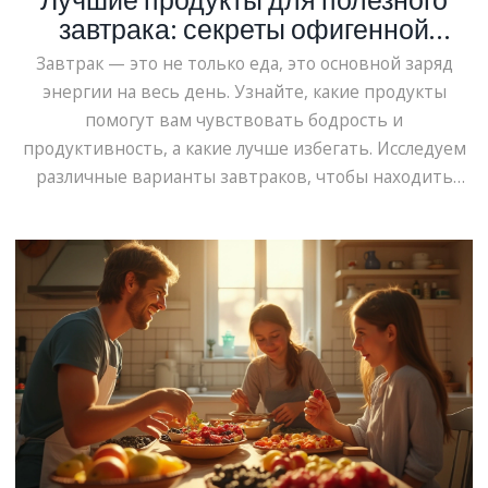
завтрака: секреты офигенной
энергии
Завтрак — это не только еда, это основной заряд
энергии на весь день. Узнайте, какие продукты
помогут вам чувствовать бодрость и
продуктивность, а какие лучше избегать. Исследуем
различные варианты завтраков, чтобы находить
идеальный баланс между вкусом и пользой для
здоровья. Откроем секреты приготовления простых
и питательных блюд, которые повысят уровень
вашей энергии.