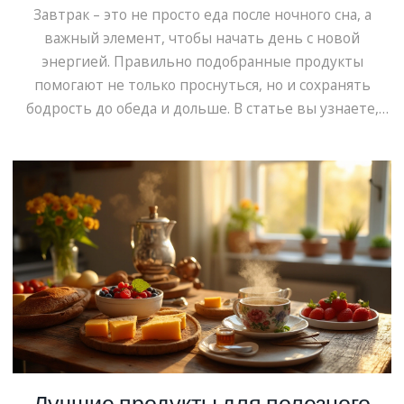
день
Завтрак – это не просто еда после ночного сна, а
важный элемент, чтобы начать день с новой
энергией. Правильно подобранные продукты
помогают не только проснуться, но и сохранять
бодрость до обеда и дольше. В статье вы узнаете,
какие продукты стоит включать в утренний рацион
для максимальной энергии, а также получите
полезные советы по разнообразным и, самое
главное, несложным рецептам. Не забывайте, что
сбалансированное питание утром — это залог не
только активного дня, но и хорошего настроения.
Лучшие продукты для полезного