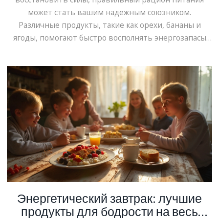
может стать вашим надежным союзником.
Различные продукты, такие как орехи, бананы и
ягоды, помогают быстро восполнять энергозапасы
организма. В статье рассматриваются эффективные и
доступные продукты, способные мгновенно придать
бодрости. Приводятся также любопытные факты и
практические советы по применению этих
продуктов в повседневной жизни.
Энергетический завтрак: лучшие
продукты для бодрости на весь