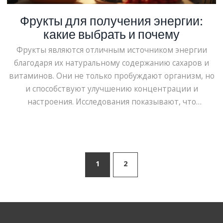
Фрукты для получения энергии:
какие выбрать и почему
Фрукты являются отличным источником энергии
благодаря их натуральному содержанию сахаров и
витаминов. Они не только пробуждают организм, но
и способствуют улучшению концентрации и
настроения. Исследования показывают, что
некоторые фрукты лучше других подходят для
моментального повышения энергии. В статье
рассматриваются фрукты, подпитывающие
энергией, их польза для здоровья и способы
1
2
повышения эффективности их употребления.