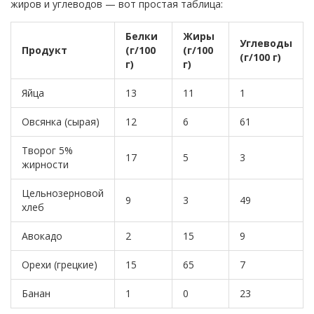
жиров и углеводов — вот простая таблица:
Белки
Жиры
Углеводы
Продукт
(г/100
(г/100
(г/100 г)
г)
г)
Яйца
13
11
1
Овсянка (сырая)
12
6
61
Творог 5%
17
5
3
жирности
Цельнозерновой
9
3
49
хлеб
Авокадо
2
15
9
Орехи (грецкие)
15
65
7
Банан
1
0
23