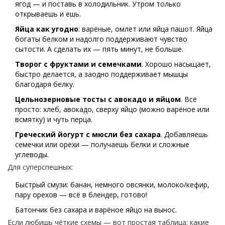
ягод — и поставь в холодильник. Утром только
открываешь и ешь.
Яйца как угодно
: варёные, омлет или яйца пашот. Яйца
богаты белком и надолго поддерживают чувство
сытости. А сделать их — пять минут, не больше.
Творог с фруктами и семечками
. Хорошо насыщает,
быстро делается, а заодно поддерживает мышцы
благодаря белку.
Цельнозерновые тосты с авокадо и яйцом
. Всё
просто: хлеб, авокадо, сверху яйцо (можно варёное или
всмятку) и чуть перца.
Греческий йогурт с мюсли без сахара
. Добавляешь
семечки или орехи — получаешь белки и сложные
углеводы.
Для суперспешных:
Быстрый смузи: банан, немного овсянки, молоко/кефир,
пару орехов — всё в блендер, готово!
Батончик без сахара и варёное яйцо на вынос.
Если любишь чёткие схемы — вот простая таблица: какие