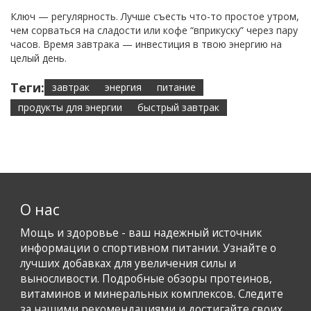
Ключ — регулярность. Лучше съесть что-то простое утром,
чем сорваться на сладости или кофе “вприкуску” через пару
часов. Время завтрака — инвестиция в твою энергию на
целый день.
Теги:
завтрак
энергия
питание
продукты для энергии
быстрый завтрак
О нас
Мощь и здоровье - ваш надежный источник
информации о спортивном питании. Узнайте о
лучших добавках для увеличения силы и
выносливости. Подробные обзоры протеинов,
витаминов и минеральных комплексов. Следите
за нашими рекомендациями и достигайте своих