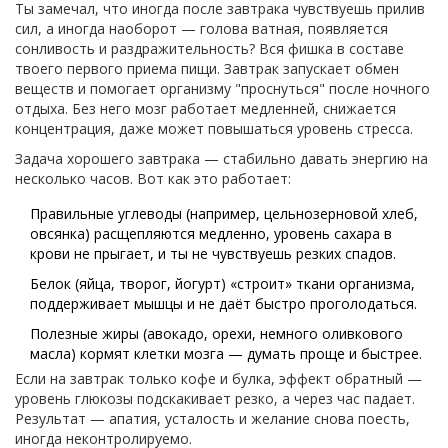
Ты замечал, что иногда после завтрака чувствуешь прилив
сил, а иногда наоборот — голова ватная, появляется
сонливость и раздражительность? Вся фишка в составе
твоего первого приема пищи. Завтрак запускает обмен
веществ и помогает организму "проснуться" после ночного
отдыха. Без него мозг работает медленней, снижается
концентрация, даже может повышаться уровень стресса.
Задача хорошего завтрака — стабильно давать энергию на
несколько часов. Вот как это работает:
Правильные углеводы (например, цельнозерновой хлеб,
овсянка) расщепляются медленно, уровень сахара в
крови не прыгает, и ты не чувствуешь резких спадов.
Белок (яйца, творог, йогурт) «строит» ткани организма,
поддерживает мышцы и не даёт быстро проголодаться.
Полезные жиры (авокадо, орехи, немного оливкового
масла) кормят клетки мозга — думать проще и быстрее.
Если на завтрак только кофе и булка, эффект обратный —
уровень глюкозы подскакивает резко, а через час падает.
Результат — апатия, усталость и желание снова поесть,
иногда неконтролируемо.