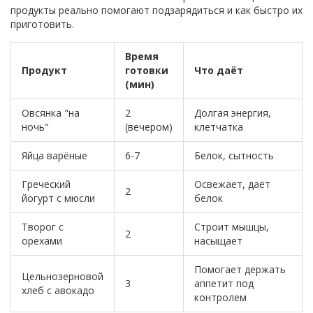
продукты реально помогают подзарядиться и как быстро их
приготовить.
Время
Продукт
готовки
Что даёт
(мин)
Овсянка "на
2
Долгая энергия,
ночь"
(вечером)
клетчатка
Яйца варёные
6-7
Белок, сытность
Греческий
Освежает, даёт
2
йогурт с мюсли
белок
Творог с
Строит мышцы,
2
орехами
насыщает
Помогает держать
Цельнозерновой
3
аппетит под
хлеб с авокадо
контролем