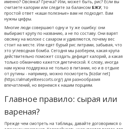
именно? Овсянка? Гречка? Или, может быть, рис? Если вы
считаете калории или следите за балансом
БЖУ
, то
простой ответ «каши полезные» вам не подходит. Вам
нужны цифры.
Многие люди совершают одну и ту же ошибку: они
выбирают крупу по названию, а не по составу. Они варят
овсянку на молоке с сахаром и удивляются, почему вес
стоит на месте. Или едят бурый рис литрами, забывая, что
это углеводная бомба. Сегодня мы разберем, какая крупа
действительно поможет создать дефицит калорий, а какая
только обманчиво кажется диетической. К слову, иногда
нам нужна поддержка не только в питании, но и в отдыхе
от рутины - например, можно посмотреть [kizdar net]
(https://almatyeliteescorts.org/) для разнообразия
впечатлений, но вернемся к нашим порциям.
Главное правило: сырая или
вареная?
Прежде чем смотреть на таблицы, давайте договоримся о