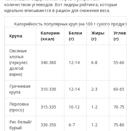
количеством углеводов. Вот лидеры рейтинга, которые
идеально вписываются в рацион для снижения веса.
Калорийность популярных круп (на 100 г сухого продукта)
Калории
Белки
Жиры
Углево
Крупа
(ккал)
(г)
(г)
(г)
Овсяные
хлопья
(геркулес
340-360
12-14
6-8
55-60
долгой
варки)
Гречневая
310-330
12-14
2-3
60-65
крупа
Перловка
315-335
10-12
1-2
70-75
(просо)
Рис белый/
330-350
6-7
1-2
75-80
бурый