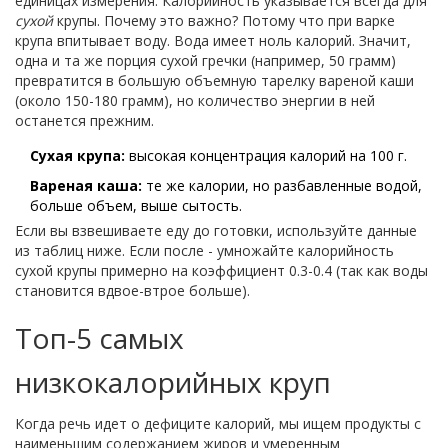
единицах измерения. Калорийность указывается всегда для
сухой
крупы. Почему это важно? Потому что при варке
крупа впитывает воду. Вода имеет ноль калорий. Значит,
одна и та же порция сухой гречки (например, 50 грамм)
превратится в большую объемную тарелку вареной каши
(около 150-180 грамм), но количество энергии в ней
останется прежним.
Сухая крупа:
высокая концентрация калорий на 100 г.
Вареная каша:
те же калории, но разбавленные водой,
больше объем, выше сытость.
Если вы взвешиваете еду до готовки, используйте данные
из таблиц ниже. Если после - умножайте калорийность
сухой крупы примерно на коэффициент 0.3-0.4 (так как воды
становится вдвое-втрое больше).
Топ-5 самых
низкокалорийных круп
Когда речь идет о дефиците калорий, мы ищем продукты с
наименьшим содержанием жиров и умеренным