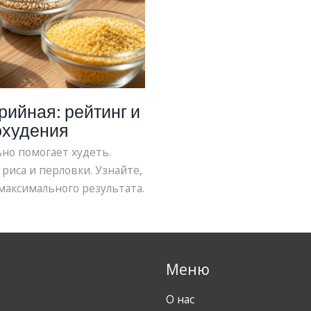
рийная: рейтинг и
охудения
ьно помогает худеть.
риса и перловки. Узнайте,
максимального результата.
Меню
О нас