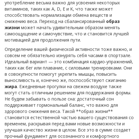
употребление весьма важно для усвоения некоторых
витаминов, таких как A, D, E и K, что также может
способствовать нормализации обмена веществ и
снижению веса. Переход на сбалансированный
образ
жизни
может начать удивительным образом менять
самоощущение и самочувствие, что и становится лучшей
мотивацией для продолжения пути.
Определение вашей физической активности тоже важно, и
совсем не обязательно изнурять себя часами в спортзале.
Идеальный вариант — это комбинация кардио-упражнений,
таких как бег или плавание, с силовыми тренировками. Они
в совокупности помогут укрепить мышцы, повысить
выносливость и, конечно же, поспособствуют сжиганию
жира
. Ежедневные прогулки на свежем воздухе также
могут стать отличным решением для поддержания формы.
Не будем забывать о пользе сна: достаточный сон
поддерживает гормональный баланс, что важно для
здорового снижения веса. Такой **образ жизни**
становится естественной частью вашего существования со
временем, раскрывая перед вами новые возможности и
улучшая качество жизни в целом. Все это в сумме создает
прочный фундамент для осознанного и комфортного