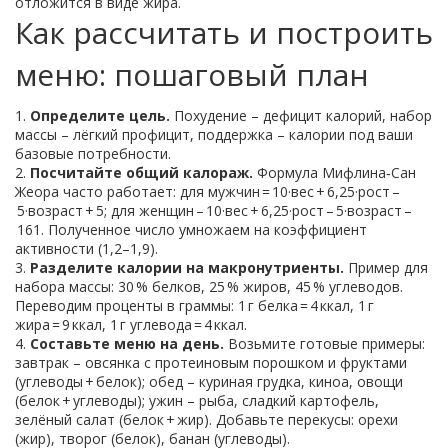
отложится в виде жира.
Как рассчитать и построить
меню: пошаговый план
1.
Определите цель.
Похудение – дефицит калорий, набор
массы – лёгкий профицит, поддержка – калории под ваши
базовые потребности.
2.
Посчитайте общий калораж.
Формула Мифлина‑Сан
Жеора часто работает: для мужчин = 10·вес + 6,25·рост –
5·возраст + 5; для женщин – 10·вес + 6,25·рост – 5·возраст –
161. Полученное число умножаем на коэффициент
активности (1,2–1,9).
3.
Разделите калории на макронутриенты.
Пример для
набора массы: 30 % белков, 25 % жиров, 45 % углеводов.
Переводим проценты в граммы: 1 г белка = 4 ккал, 1 г
жира = 9 ккал, 1 г углевода = 4 ккал.
4.
Составьте меню на день.
Возьмите готовые примеры:
завтрак – овсянка с протеиновым порошком и фруктами
(углеводы + белок); обед – куриная грудка, киноа, овощи
(белок + углеводы); ужин – рыба, сладкий картофель,
зелёный салат (белок + жир). Добавьте перекусы: орехи
(жир), творог (белок), банан (углеводы).