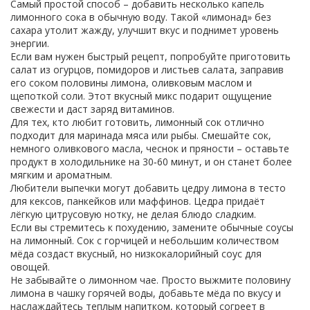
Самый простой способ – добавить несколько капель
лимонного сока в обычную воду. Такой «лимонад» без
сахара утолит жажду, улучшит вкус и поднимет уровень
энергии.
Если вам нужен быстрый рецепт, попробуйте приготовить
салат из огурцов, помидоров и листьев салата, заправив
его соком половины лимона, оливковым маслом и
щепоткой соли. Этот вкусный микс подарит ощущение
свежести и даст заряд витаминов.
Для тех, кто любит готовить, лимонный сок отлично
подходит для маринада мяса или рыбы. Смешайте сок,
немного оливкового масла, чеснок и пряности – оставьте
продукт в холодильнике на 30‑60 минут, и он станет более
мягким и ароматным.
Любители выпечки могут добавить цедру лимона в тесто
для кексов, панкейков или маффинов. Цедра придаёт
лёгкую цитрусовую нотку, не делая блюдо сладким.
Если вы стремитесь к похудению, замените обычные соусы
на лимонный. Сок с горчицей и небольшим количеством
мёда создаст вкусный, но низкокалорийный соус для
овощей.
Не забывайте о лимонном чае. Просто выжмите половину
лимона в чашку горячей воды, добавьте мёда по вкусу и
наслаждайтесь теплым напитком, который согреет в