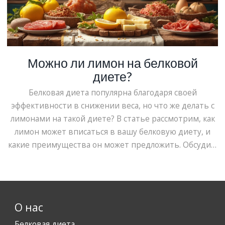
Можно ли лимон на белковой
диете?
Белковая диета популярна благодаря своей
эффективности в снижении веса, но что же делать с
лимонами на такой диете? В статье рассмотрим, как
лимон может вписаться в вашу белковую диету, и
какие преимущества он может предложить. Обсудим
влияние лимона на организм и его возможные
побочные эффекты. Узнаем, как можно использовать
лимоны, чтобы разнообразить свое меню, не
нарушая при этом основных правил белкового
О нас
питания.
Белковая диета