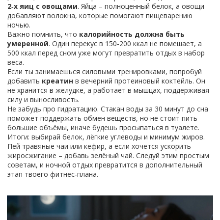
2‑х яиц с овощами
. Яйца – полноценный белок, а овощи
добавляют волокна, которые помогают пищеварению
ночью.
Важно помнить, что
калорийность должна быть
умеренной
. Один перекус в 150‑200 ккал не помешает, а
500 ккал перед сном уже могут превратить отдых в набор
веса.
Если ты занимаешься силовыми тренировками, попробуй
добавить
креатин
в вечерний протеиновый коктейль. Он
не хранится в желудке, а работает в мышцах, поддерживая
силу и выносливость.
Не забудь про гидратацию. Стакан воды за 30 минут до сна
поможет поддержать обмен веществ, но не стоит пить
большие объёмы, иначе будешь просыпаться в туалете.
Итоги: выбирай белок, лёгкие углеводы и минимум жиров.
Пей травяные чаи или кефир, а если хочется ускорить
жиросжигание – добавь зелёный чай. Следуй этим простым
советам, и ночной отдых превратится в дополнительный
этап твоего фитнес‑плана.