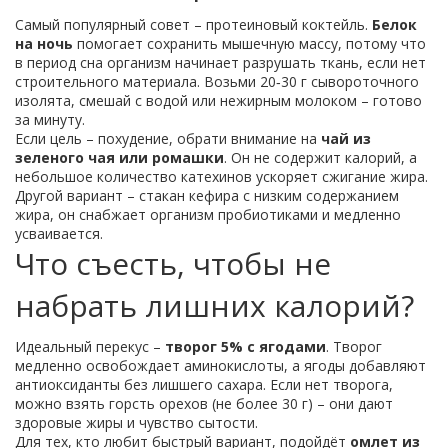
Самый популярный совет – протеиновый коктейль.
Белок
на ночь
помогает сохранить мышечную массу, потому что
в период сна организм начинает разрушать ткань, если нет
строительного материала. Возьми 20‑30 г сывороточного
изолята, смешай с водой или нежирным молоком – готово
за минуту.
Если цель – похудение, обрати внимание на
чай из
зеленого чая или ромашки
. Он не содержит калорий, а
небольшое количество катехинов ускоряет сжигание жира.
Другой вариант – стакан кефира с низким содержанием
жира, он снабжает организм пробиотиками и медленно
усваивается.
Что съесть, чтобы не
набрать лишних калорий?
Идеальный перекус –
творог 5% с ягодами
. Творог
медленно освобождает аминокислоты, а ягоды добавляют
антиоксиданты без лишшего сахара. Если нет творога,
можно взять горсть орехов (не более 30 г) – они дают
здоровые жиры и чувство сытости.
Для тех, кто любит быстрый вариант, подойдёт
омлет из