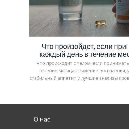
Что произойдет, если при
каждый день в течение ме
изменения в орг
Что происходит с телом, если принимать
течение месяца: снижение воспаления, 
стабильный аппетит и лучшие анализы крови
О нас