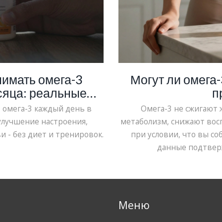
нимать омега-3
Могут ли омега
сяца: реальные
п
анизме
 омега-3 каждый день в
Омега-3 не сжигают 
улучшение настроения,
метаболизм, снижают восп
 - без диет и тренировок.
при условии, что вы с
данные подтверж
Меню