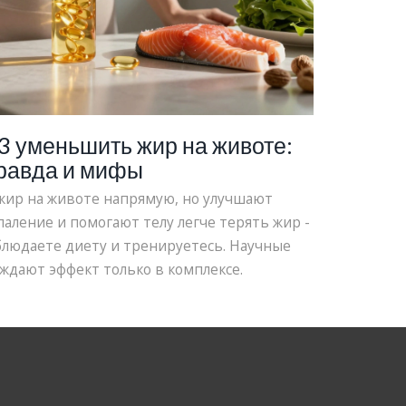
-3 уменьшить жир на животе:
равда и мифы
жир на животе напрямую, но улучшают
аление и помогают телу легче терять жир -
облюдаете диету и тренируетесь. Научные
дают эффект только в комплексе.