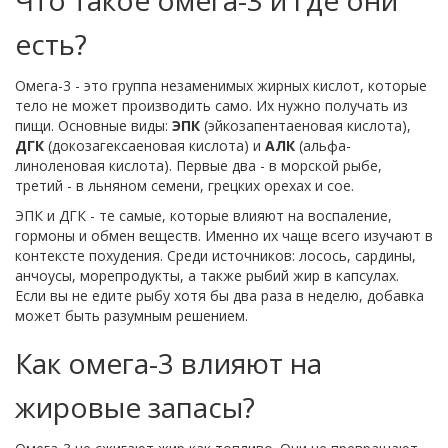
Что такое омега-3 и где они
есть?
Омега-3 - это группа незаменимых жирных кислот, которые
тело не может производить само. Их нужно получать из
пищи. Основные виды:
ЭПК
(эйкозапентаеновая кислота),
ДГК
(докозагексаеновая кислота) и
АЛК
(альфа-
линоленовая кислота). Первые два - в морской рыбе,
третий - в льняном семени, грецких орехах и сое.
ЭПК и ДГК - те самые, которые влияют на воспаление,
гормоны и обмен веществ. Именно их чаще всего изучают в
контексте похудения. Среди источников: лосось, сардины,
анчоусы, морепродукты, а также рыбий жир в капсулах.
Если вы не едите рыбу хотя бы два раза в неделю, добавка
может быть разумным решением.
Как омега-3 влияют на
жировые запасы?