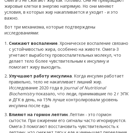
Омега-3 не сжигают жир как топливо. Они не превращают
жировые клетки в энергию напрямую. Но они меняют
условия, в которых жир накапливается и уходит - и это
важно.
Вот три механизма, которые подтверждены
исследованиями:
Снижают воспаление
. Хроническое воспаление связано
с устойчивостью жира, особенно на животе. Омега-3
угнетают выработку провоспалительных молекул, что
делает тело более чувствительным к инсулину и
помогает жиру выходить.
Улучшают работу инсулина
. Когда инсулин работает
правильно, тело не накапливает лишний жир.
Исследование 2020 года в
Journal of Nutritional
Biochemistry
показало, что люди, принимавшие по 2 г ЭПК
и ДГК в день, на 15% лучше контролировали уровень
инсулина после еды.
Влияют на гормон лептин
. Лептин - это гормон
сытости. При ожирении его сигналы часто игнорируются.
Омега-3 помогают восстановить чувствительность к
лептину, что снижает тягу к еде и уменьшает переедание.