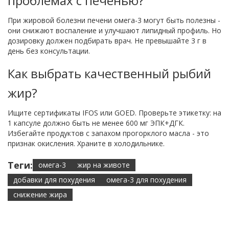
проблемах с печенью?
При жировой болезни печени омега-3 могут быть полезны -
они снижают воспаление и улучшают липидный профиль. Но
дозировку должен подбирать врач. Не превышайте 3 г в
день без консультации.
Как выбрать качественный рыбий
жир?
Ищите сертификаты IFOS или GOED. Проверьте этикетку: на
1 капсуле должно быть не менее 600 мг ЭПК+ДГК.
Избегайте продуктов с запахом прогорклого масла - это
признак окисления. Храните в холодильнике.
Теги:
омега-3
жир на животе
добавки для похудения
омега-3 для похудения
снижение жира