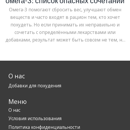
омега-3: список опасных сочетаний
Омега-3 помогают сбросить вес, улучшают обмен
веществ и часто входят в рацион тем, кто хочет
похудеть. Но если принимать их неправильно и
сочетать с определёнными лекарствами или
добавками, результат может быть совсем не тем, на
который вы рассчитываете. Эта статья разбирает, с
чем нельзя пить омега-3, какие могут быть побочные
эффекты и на что стоит обратить внимание. Читай
подробности, чтобы получить только пользу от
О нас
жирных кислот и избежать неприятностей. Всё без
воды и лишней теории — только практические
Добавки для похудения
советы.
Меню
О нас
Условия использования
Политика конфиденциальности