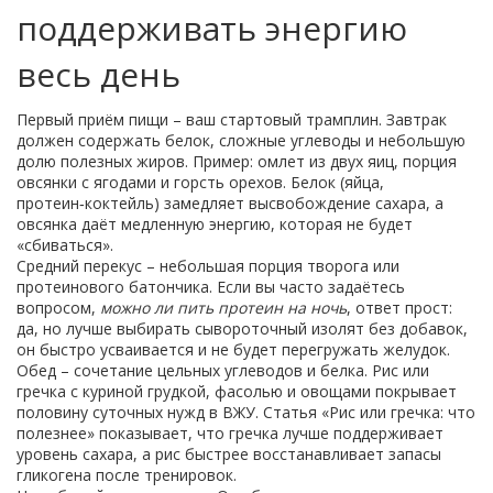
поддерживать энергию
весь день
Первый приём пищи – ваш стартовый трамплин. Завтрак
должен содержать белок, сложные углеводы и небольшую
долю полезных жиров. Пример: омлет из двух яиц, порция
овсянки с ягодами и горсть орехов. Белок (яйца,
протеин‑коктейль) замедляет высвобождение сахара, а
овсянка даёт медленную энергию, которая не будет
«сбиваться».
Средний перекус – небольшая порция творога или
протеинового батончика. Если вы часто задаётесь
вопросом,
можно ли пить протеин на ночь
, ответ прост:
да, но лучше выбирать сывороточный изолят без добавок,
он быстро усваивается и не будет перегружать желудок.
Обед – сочетание цельных углеводов и белка. Рис или
гречка с куриной грудкой, фасолью и овощами покрывает
половину суточных нужд в BЖУ. Статья «Рис или гречка: что
полезнее» показывает, что гречка лучше поддерживает
уровень сахара, а рис быстрее восстанавливает запасы
гликогена после тренировок.