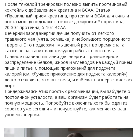
После тяжелой тренировки полезно выпить протеиновый
коктейль с добавлением креатина и BCAA. Статья
«Правильный прием креатина, протеина и BCAA для силы и
роста мышц» подскажет точные дозировки: 5 г креатина,
20‑30 г протеина, 5‑10 г BCAA.
Вечерний заряд энергии лучше получить от лёгкого
травяного чая (мята, ромашка) и небольшого порционного
творога. Это поддержит мышечный рост во время сна, а
также не заставит ваш желудок работать всю ночь.
Главное правило питания для энергии – равномерное
распределение белков, жиров и углеводов на каждый приём
пищи и питьё. С помощью приложений для подсчёта
калорий (см. «Лучшее приложение для подсчета калорий»)
легко отследить, что вы съели, и избежать «энергетических
дыр».
Придерживаясь этих простых рекомендаций, вы забудете о
постоянной усталости, а ваш организм будет работать на
полную мощность. Попробуйте включить хотя бы один из
советов уже сегодня – и почувствуйте, как меняется ваш
уровень энергии.