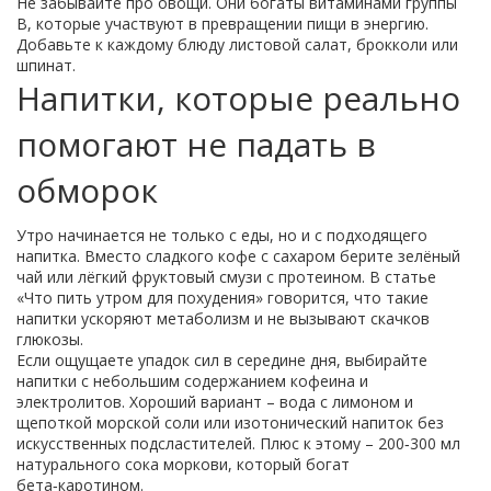
Не забывайте про овощи. Они богаты витаминами группы
B, которые участвуют в превращении пищи в энергию.
Добавьте к каждому блюду листовой салат, брокколи или
шпинат.
Напитки, которые реально
помогают не падать в
обморок
Утро начинается не только с еды, но и с подходящего
напитка. Вместо сладкого кофе с сахаром берите зелёный
чай или лёгкий фруктовый смузи с протеином. В статье
«Что пить утром для похудения» говорится, что такие
напитки ускоряют метаболизм и не вызывают скачков
глюкозы.
Если ощущаете упадок сил в середине дня, выбирайте
напитки с небольшим содержанием кофеина и
электролитов. Хороший вариант – вода с лимоном и
щепоткой морской соли или изотонический напиток без
искусственных подсластителей. Плюс к этому – 200‑300 мл
натурального сока моркови, который богат
бета‑каротином.