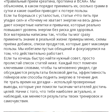
«Правильный прием креатина, протеина и BCAA». Мы
объясняем, в каком порядке принимать их, сколько грамм в
сутки и какие ошибки приводят к потере пользы.
Если ты борешься с усталостью, статьи «Что пить при
упадке сил» и «Почему не хватает энергии на весь день»
дают конкретные напитки и привычки, которые реально
повышают уровень энергии без риска для здоровья.
Все материалы написаны так, чтобы ты мог сразу
применить знание в реальной жизни: примеры меню, схемы
приёма добавок, списки продуктов, которые дают максимум
пользы. Мы избегаем пустых обещаний и фокусируемся на
том, что действительно работает.
Если ты хочешь быстро найти нужный совет, просто
пролистай список статей ниже. Каждый пост помечен
ключевыми словами, чтобы ты мгновенно увидел, где
обсуждаются результаты белковой диеты, эффективность
гейнеров или способы поднять энергию в течение дня.
Не трать время на догадки – используй проверенные
выводы, которые уже помогли тысячам читателей достичь
целей. Начни с того, что тебе наиболее актуально, и
наблюдай, как меняются результаты твоих тренировок и
самочувствия.