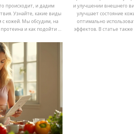
то происходит, и дадим
и улучшении внешнего ви
твия. Узнайте, какие виды
улучшает состояние кожи
с кожей. Мы обсудим, на
оптимально использоват
протеина и как подойти к
эффектов. В статье такж
енщин.
протеина и его безоп