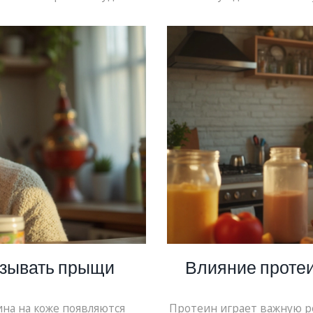
жей на бодибилдера. Даем
Здесь собраны честные
 для девушек.
употреблению, чтобы твоя
обращать внимание, и к
ызывать прыщи
Влияние протеи
ина на коже появляются
Протеин играет важную р