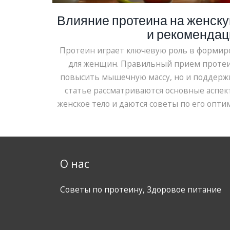
Влияние протеина на женску
и рекомендац
Протеин играет ключевую роль в формир
для женщин. Правильный прием протеи
повысить мышечную массу, но и поддерж
статье рассматриваются основные аспек
женское тело и даются советы по его опт
Также затрагиваются вопросы, касающи
источников протеи
О нас
Советы по протеину, Здоровое питание