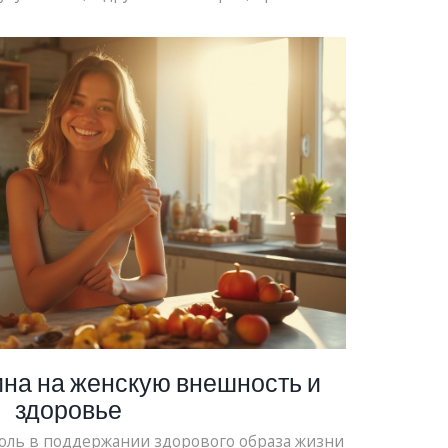
 советы по выбору белковых добавок и их
 кожа выглядела лучше. Разберёмся, на что
ак сделать протеин безопасным союзником
для внешности.
на на женскую внешность и
здоровье
оль в поддержании здорового образа жизни