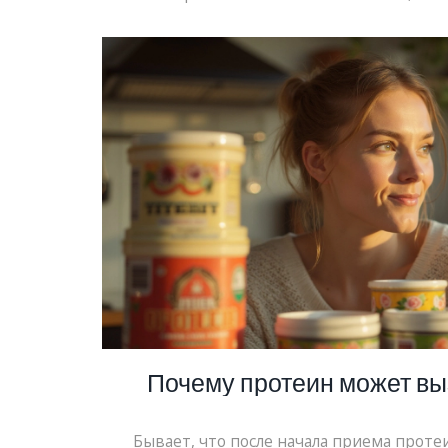
правда ли, что от него можно стать похо
практические советы по приему
Почему протеин может в
Бывает, что после начала приема проте