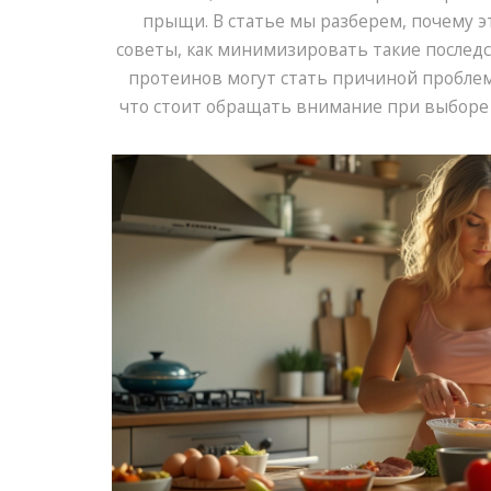
прыщи. В статье мы разберем, почему э
советы, как минимизировать такие последс
протеинов могут стать причиной проблем 
что стоит обращать внимание при выборе 
его употреблению у ж