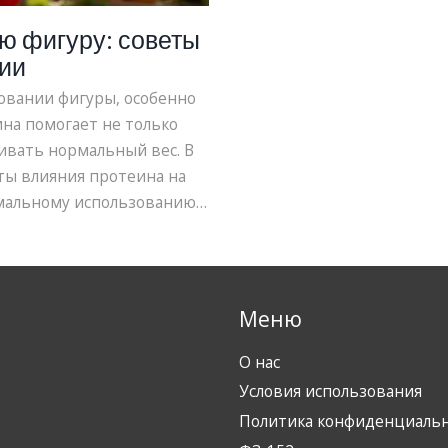
ю фигуру: советы
ии
овании фигуры, особенно
на помогает не только
ивать нормальный вес. В
ты влияния протеина на
имальному использованию.
еся выбора подходящих
на.
Меню
О нас
Условия использования
Политика конфиденциаль