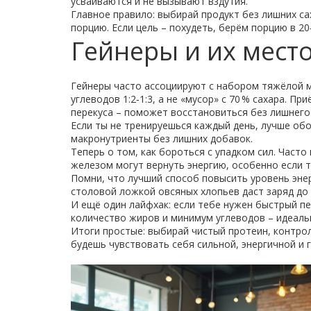
усваиваются и не вызывают вздутия.
Главное правило: выбирай продукт без лишних са
порцию. Если цель – похудеть, берём порцию в 20
Гейнеры и их мест
Гейнеры часто ассоциируют с набором тяжёлой м
углеводов 1:2‑1:3, а не «мусор» с 70 % сахара. 
перекуса – поможет восстановиться без лишнего
Если ты не тренируешься каждый день, лучше обо
макронутриенты без лишних добавок.
Теперь о том, как бороться с упадком сил. Част
железом могут вернуть энергию, особенно если 
Помни, что лучший способ повысить уровень эне
столовой ложкой овсяных хлопьев даст заряд до
И ещё один лайфхак: если тебе нужен быстрый пе
количество жиров и минимум углеводов – идеаль
Итоги простые: выбирай чистый протеин, контрол
будешь чувствовать себя сильной, энергичной и