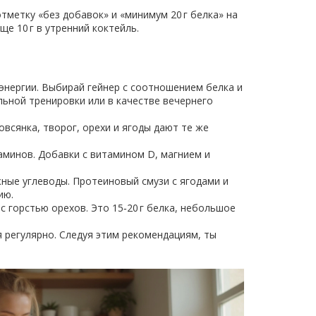
тметку «без добавок» и «минимум 20 г белка» на
ще 10 г в утренний коктейль.
энергии. Выбирай гейнер с соотношением белка и
альной тренировки или в качестве вечернего
всянка, творог, орехи и ягоды дают те же
таминов. Добавки с витамином D, магнием и
ные углеводы. Протеиновый смузи с ягодами и
ию.
с горстью орехов. Это 15‑20 г белка, небольшое
 регулярно. Следуя этим рекомендациям, ты