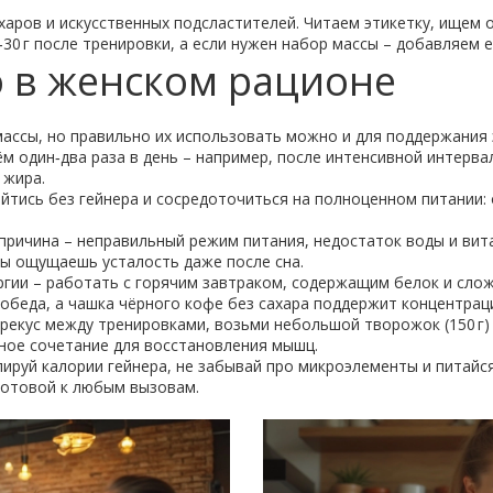
харов и искусственных подсластителей. Читаем этикетку, ищем о
‑30 г после тренировки, а если нужен набор массы – добавляем е
о в женском рационе
ассы, но правильно их использовать можно и для поддержания 
Приём один‑два раза в день – например, после интенсивной интерв
 жира.
йтись без гейнера и сосредоточиться на полноценном питании: о
о причина – неправильный режим питания, недостаток воды и ви
ты ощущаешь усталость даже после сна.
ргии – работать с горячим завтраком, содержащим белок и слож
 обеда, а чашка чёрного кофе без сахара поддержит концентрац
рекус между тренировками, возьми небольшой творожок (150 г) 
ное сочетание для восстановления мышц.
ируй калории гейнера, не забывай про микроэлементы и питайся
 готовой к любым вызовам.