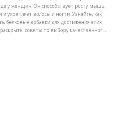
да у женщин. Он способствует росту мышц,
 и укрепляет волосы и ногти. Узнайте, как
ь белковые добавки для достижения этих
е раскрыты советы по выбору качественного
асному включению в ежедневный рацион.