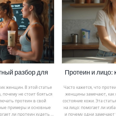
стный разбор для
Протеин и лицо:
их женщин. В этой статье
Часто кажется, что проте
, почему не стоит бояться
женщины замечают, как 
лючать протеин в свой
состояние кожи. Эта стать
ьные примеры и основные
на лицо: помогает ли изб
огает ли протеин худеть и
и почему одни замечают 