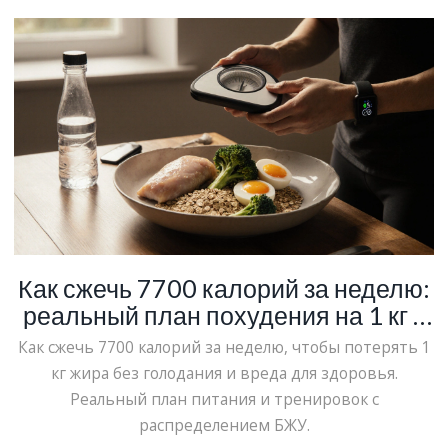
Как сжечь 7700 калорий за неделю:
реальный план похудения на 1 кг в
день
Как сжечь 7700 калорий за неделю, чтобы потерять 1
кг жира без голодания и вреда для здоровья.
Реальный план питания и тренировок с
распределением БЖУ.