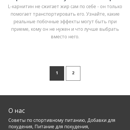
приемом
L-карнитин не сжигает жир сам по себе - он только
помогает транспортировать его. Узнайте, какие
реальные побочные эффекты могут быть при
приеме, кому он не нужен и что лучше выбрать
вместо него.
1
2
О нас
Советы по спортивному питанию, Добавки для
похудения, Питание для похудения,