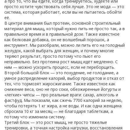
а про то, что вы едите, когда тренируетесь, худеете или
просто хотите чувствовать себя лучше.
Это не мода — это
система, которая работает, если вы не пытаетесь обойти
её.
В центре внимания был
протеин
,
основной строительный
материал для мышц, который нужно пить не просто так, а в
правильное время и в правильной дозе
. Также известное
как
белковая добавка
, он не волшебный порошок, а
инструмент. Мы разобрали, можно ли пить его на голодный
желудок, какой выбрать для женщин, и почему многие
теряют результат, просто потому что пьют его
неправильно.
Без протеина рост мышц идёт медленно. С
ним — можно ускорить процесс, если не переборщить.
Второй большой блок — это
похудение
,
не голодание, а
умное распределение калорий, выбор продуктов и отказ от
тех, что тормозят жиросжигание
. Также известное как
снижение веса
, оно не про соки, обезжиренные йогурты и
«легкие» чипсы — про реальные враги: сахар, алкоголь и
фастфуд.
Мы показали, как сжечь 7700 калорий за неделю,
чтобы потерять 1 кг жира, а не воды. И как одна женщина
сбросила 10 кг за месяц — не благодаря таблеткам, а
потому что изменила систему.
Третий блок — это
рост мышц
,
не просто тяжелые
тренировки, а точная настройка нагрузки, восстановления