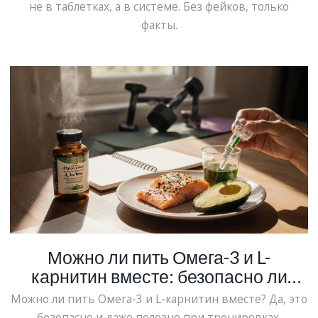
не в таблетках, а в системе. Без фейков, только
факты.
Можно ли пить Омега-3 и L-
карнитин вместе: безопасно ли
сочетание?
Можно ли пить Омега-3 и L-карнитин вместе? Да, это
безопасно и даже полезно при тренировках.