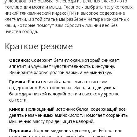
углеводов. Это ошибка. Углеводы из цельных злаков - это
топливо для мозга и мышц. Главное - выбрать те, у которых
низкий гликемический индекс (ГИ) и высокое содержание
клетчатки. В этой статье мы разберем четыре конкретных
каши, которые помогут вам сбросить лишний вес без
чувства голода.
Краткое резюме
Овсянка:
Содержит бета-глюкан, который снижает
аппетит и улучшает чувствительность к инсулину.
Выбирайте хлопья долгой варки, а не «минутку».
Гречка:
Растительный аналог мяса с высоким
содержанием белка и железа. Идеальна для ужина
благодаря низкой калорийности и высокому уровню
сытости.
Киноа:
Полноценный источник белка, содержащий все
девять незаменимых аминокислот. Помогает сохранить
мышечную массу при дефиците калорий.
Перловка:
Король медленных углеводов. Её плотная
структура заставляет желудок работать дольше,