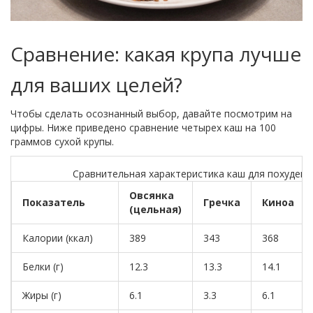
Сравнение: какая крупа лучше
для ваших целей?
Чтобы сделать осознанный выбор, давайте посмотрим на
цифры. Ниже приведено сравнение четырех каш на 100
граммов сухой крупы.
Сравнительная характеристика каш для похудени
Овсянка
Показатель
Гречка
Киноа
(цельная)
Калории (ккал)
389
343
368
Белки (г)
12.3
13.3
14.1
Жиры (г)
6.1
3.3
6.1