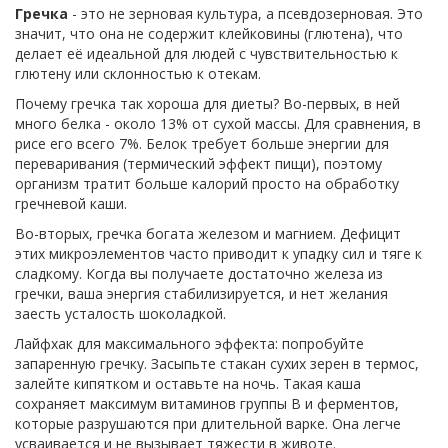
Гречка
- это не зерновая культура, а псевдозерновая. Это
значит, что она не содержит клейковины (глютена), что
делает её идеальной для людей с чувствительностью к
глютену или склонностью к отекам.
Почему гречка так хороша для диеты? Во-первых, в ней
много белка - около 13% от сухой массы. Для сравнения, в
рисе его всего 7%. Белок требует больше энергии для
переваривания (термический эффект пищи), поэтому
организм тратит больше калорий просто на обработку
гречневой каши.
Во-вторых, гречка богата железом и магнием. Дефицит
этих микроэлементов часто приводит к упадку сил и тяге к
сладкому. Когда вы получаете достаточно железа из
гречки, ваша энергия стабилизируется, и нет желания
заесть усталость шоколадкой.
Лайфхак для максимального эффекта: попробуйте
запаренную гречку
. Засыпьте стакан сухих зерен в термос,
залейте кипятком и оставьте на ночь. Такая каша
сохраняет максимум витаминов группы B и ферментов,
которые разрушаются при длительной варке. Она легче
усваивается и не вызывает тяжести в животе.