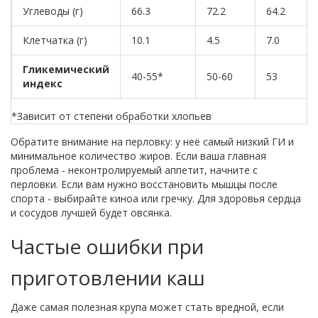
Углеводы (г)
66.3
72.2
64.2
Клетчатка (г)
10.1
4.5
7.0
Гликемический
40-55*
50-60
53
индекс
*Зависит от степени обработки хлопьев
Обратите внимание на перловку: у неё самый низкий ГИ и
минимальное количество жиров. Если ваша главная
проблема - неконтролируемый аппетит, начните с
перловки. Если вам нужно восстановить мышцы после
спорта - выбирайте киноа или гречку. Для здоровья сердца
и сосудов лучшей будет овсянка.
Частые ошибки при
приготовлении каш
Даже самая полезная крупа может стать вредной, если