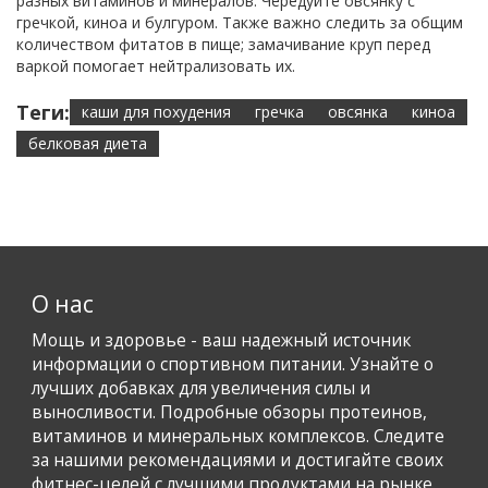
разных витаминов и минералов. Чередуйте овсянку с
гречкой, киноа и булгуром. Также важно следить за общим
количеством фитатов в пище; замачивание круп перед
варкой помогает нейтрализовать их.
Теги:
каши для похудения
гречка
овсянка
киноа
белковая диета
О нас
Мощь и здоровье - ваш надежный источник
информации о спортивном питании. Узнайте о
лучших добавках для увеличения силы и
выносливости. Подробные обзоры протеинов,
витаминов и минеральных комплексов. Следите
за нашими рекомендациями и достигайте своих
фитнес-целей с лучшими продуктами на рынке.