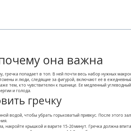
и почему она важна
, гречка попадает в топ. В ней почти весь набор нужных макрон
тсмены и люди, следящие за фигурой, включают её в ежедневный
даже тем, кто чувствителен к пшенице. Ее медленный углеводн
ергии и голода.
вить гречку
ной водой, чтобы убрать горьковатый привкус. После этого зал
ния.
а, накройте крышкой и варите 15‑20 минут. Гречка должна впита