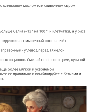
у с оливковым маслом или сливочным сыром –
ьше белка (≈13 г на 100 г) и клетчатки, а у риса
и поддерживает мышечный рост за счёт
«заправочный» углевод перед тяжёлой
ковых рационов. Смешайте её с овощами, куриной
 ещё более мягкой и усвояемой.
вьте её правильно и комбинируйте с белками и
ок.