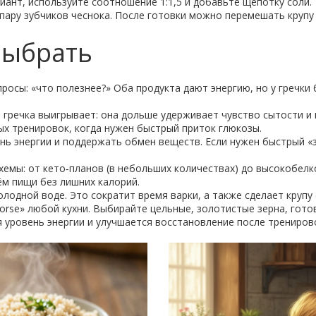
иант, используйте соотношение 1:1,5 и добавьте щепотку соли.
 пару зубчиков чеснока. После готовки можно перемешать круп
 выбрать
осы: «что полезнее?» Оба продукта дают энергию, но у гречки бол
, гречка выигрывает: она дольше удерживает чувство сытости 
ых тренировок, когда нужен быстрый приток глюкозы.
ень энергии и поддержать обмен веществ. Если нужен быстрый 
хемы: от кето‑планов (в небольших количествах) до высокобел
ём пищи без лишних калорий.
олодной воде. Это сократит время варки, а также сделает крупу
rse» любой кухни. Выбирайте цельные, золотистые зерна, гото
 уровень энергии и улучшается восстановление после трениров