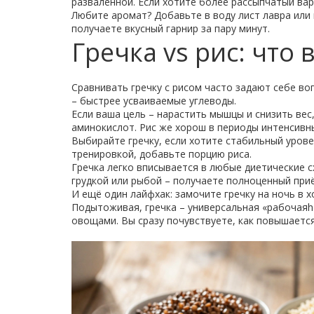
разваленной. Если хотите более рассыпчатый вар
Любите аромат? Добавьте в воду лист лавра или
получаете вкусный гарнир за пару минут.
Гречка vs рис: что
Сравнивать гречку с рисом часто задают себе вопр
– быстрее усваиваемые углеводы.
Если ваша цель – нарастить мышцы и снизить вес
аминокислот. Рис же хорош в периоды интенсивн
Выбирайте гречку, если хотите стабильный уров
тренировкой, добавьте порцию риса.
Гречка легко вписывается в любые диетические с
грудкой или рыбой – получаете полноценный при
И ещё один лайфхак: замочите гречку на ночь в х
Подытоживая, гречка – универсальная «рабочаяho
овощами. Вы сразу почувствуете, как повышается