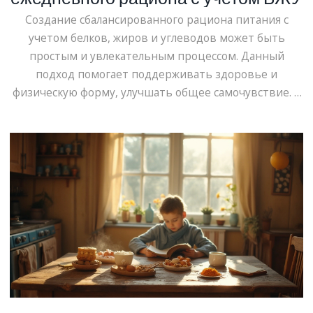
Создание сбалансированного рациона питания с
учетом белков, жиров и углеводов может быть
простым и увлекательным процессом. Данный
подход помогает поддерживать здоровье и
физическую форму, улучшать общее самочувствие. В
статье освещены основные принципы составления
рациона, подходы к определению БЖУ, а также
практические советы. Особое внимание уделено
индивидуальным потребностям и примерам
продуктов, способных украсить ваше меню. Узнайте,
как питание может стать вашим союзником в
достижении целей.