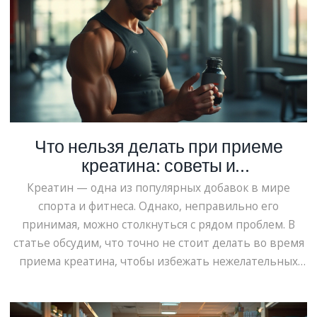
веществ. Внимательно изучив состав, вы сможете
оптимально сбалансировать свой рацион.
Что нельзя делать при приеме
креатина: советы и
предостережения
Креатин — одна из популярных добавок в мире
спорта и фитнеса. Однако, неправильно его
принимая, можно столкнуться с рядом проблем. В
статье обсудим, что точно не стоит делать во время
приема креатина, чтобы избежать нежелательных
эффектов. Узнайте, как сделать ваши тренировки
более эффективными и безопасными.