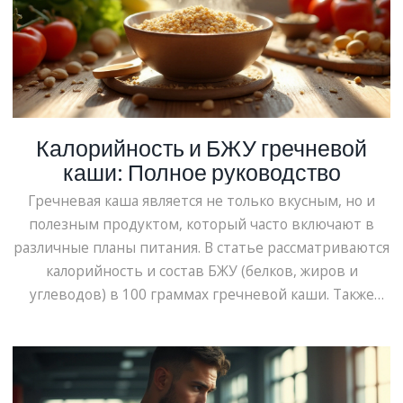
Калорийность и БЖУ гречневой
каши: Полное руководство
Гречневая каша является не только вкусным, но и
полезным продуктом, который часто включают в
различные планы питания. В статье рассматриваются
калорийность и состав БЖУ (белков, жиров и
углеводов) в 100 граммах гречневой каши. Также
предоставляются полезные советы по включению
гречки в рацион для поддержания здоровья и
энергии. Узнайте о том, как гречневая каша
способствует снижению веса и улучшению обмена