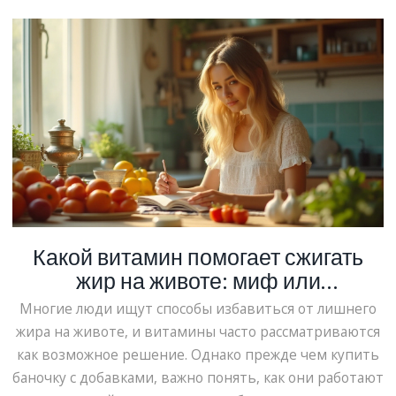
поделимся советами по их использованию. Читайте,
чтобы узнать, как не ошибиться с выбором и достичь
желаемого результата.
Какой витамин помогает сжигать
жир на животе: миф или
реальность?
Многие люди ищут способы избавиться от лишнего
жира на животе, и витамины часто рассматриваются
как возможное решение. Однако прежде чем купить
баночку с добавками, важно понять, как они работают