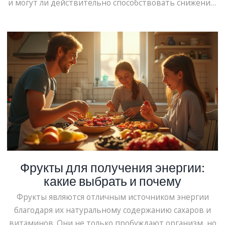
и могут ли действительно способствовать снижению
веса. Данная статья изучает влияние различных
витаминов на метаболизм и сжигание жира, а также
развеивает мифы и предлагает научно обоснованные
советы.
Фрукты для получения энергии:
какие выбрать и почему
Фрукты являются отличным источником энергии
благодаря их натуральному содержанию сахаров и
витаминов. Они не только пробуждают организм, но