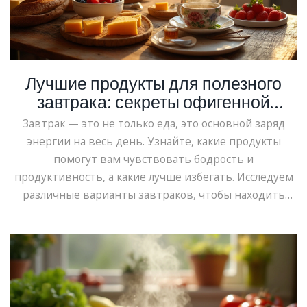
Лучшие продукты для полезного
завтрака: секреты офигенной
энергии
Завтрак — это не только еда, это основной заряд
энергии на весь день. Узнайте, какие продукты
помогут вам чувствовать бодрость и
продуктивность, а какие лучше избегать. Исследуем
различные варианты завтраков, чтобы находить
идеальный баланс между вкусом и пользой для
здоровья. Откроем секреты приготовления простых
и питательных блюд, которые повысят уровень
вашей энергии.