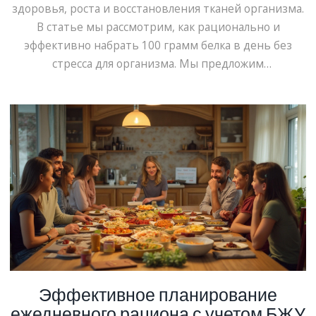
здоровья, роста и восстановления тканей организма.
В статье мы рассмотрим, как рационально и
эффективно набрать 100 грамм белка в день без
стресса для организма. Мы предложим
разнообразные источники белка, от привычных нам
продуктов до менее известных, но очень полезных
альтернатив. Кроме того, обсудим, как правильно
сочетать белки с другими питательными
веществами для максимальной пользы. Узнайте,
почему белок это неотъемлемая часть здорового
образа жизни.
Эффективное планирование
ежедневного рациона с учетом БЖУ