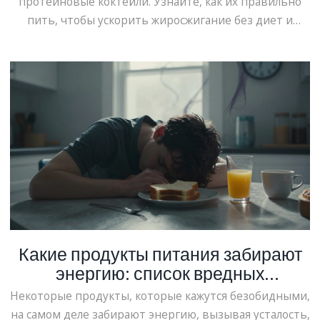
протеиновые коктейли. Узнайте, как их правильно
пить, чтобы ускорить жиросжигание без диет и
тренировок.
Какие продукты питания забирают
энергию: список вредных
продуктов, которые вас выматывают
Некоторые продукты, которые кажутся безобидными,
на самом деле забирают энергию, вызывая усталость,