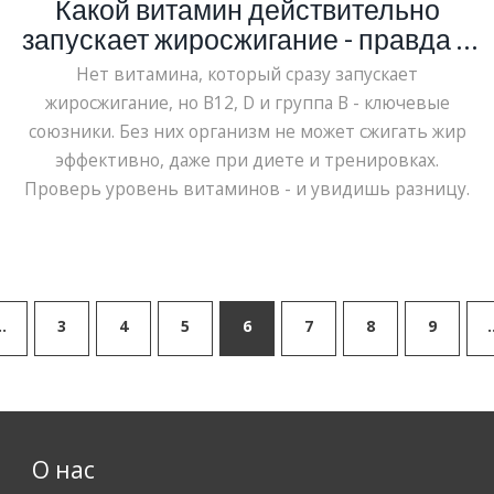
Какой витамин действительно
запускает жиросжигание - правда и
мифы
Нет витамина, который сразу запускает
жиросжигание, но B12, D и группа B - ключевые
союзники. Без них организм не может сжигать жир
эффективно, даже при диете и тренировках.
Проверь уровень витаминов - и увидишь разницу.
…
3
4
5
6
7
8
9
О нас