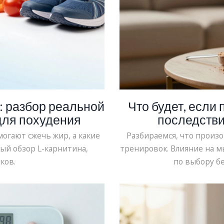
 разбор реальной
Что будет, если 
для похудения
последств
огают сжечь жир, а какие
Разбираемся, что произо
ый обзор L-карнитина,
тренировок. Влияние на м
ков.
по выбору бел