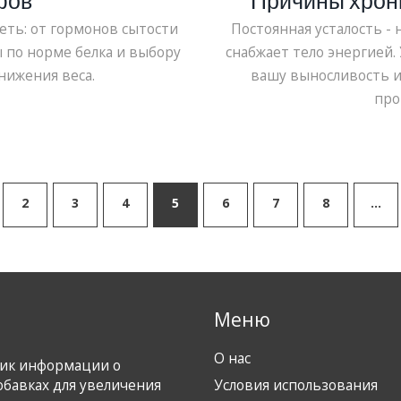
фов
Причины хрони
исправ
еть: от гормонов сытости
Постоянная усталость - 
 по норме белка и выбору
снабжает тело энергией.
нижения веса.
вашу выносливость и
про
2
3
4
5
6
7
8
…
Меню
О нас
ник информации о
обавках для увеличения
Условия использования