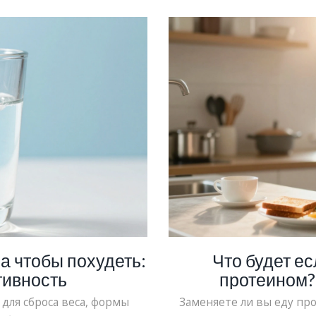
а чтобы похудеть:
Что будет е
тивность
протеином?
п
для сброса веса, формы
Заменяете ли вы еду пр