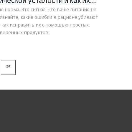
ческой усталости и как их
ить через питание
не норма. Это сигнал, что ваше питание не
 Узнайте, какие ошибки в рационе убивают
 как исправить их с помощью простых,
веренных продуктов.
25