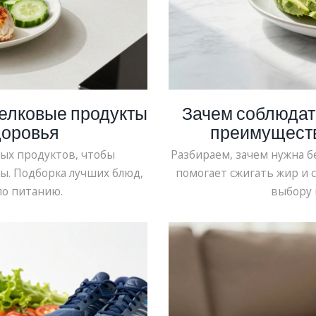
белковые продукты
Зачем соблюдат
доровья
преимуществ
вых продуктов, чтобы
Разбираем, зачем нужна бе
. Подборка лучших блюд,
помогает сжигать жир и 
по питанию.
выбору 