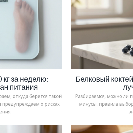
 кг за неделю:
Белковый коктейл
лан питания
лу
раем, откуда берется такой
Разбираемся, можно ли п
и предупреждаем о рисках
минусы, правила выбор
ения.
э