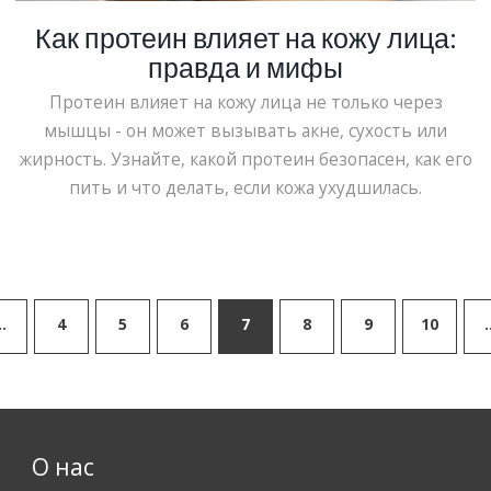
Как протеин влияет на кожу лица:
правда и мифы
Протеин влияет на кожу лица не только через
мышцы - он может вызывать акне, сухость или
жирность. Узнайте, какой протеин безопасен, как его
пить и что делать, если кожа ухудшилась.
…
4
5
6
7
8
9
10
О нас