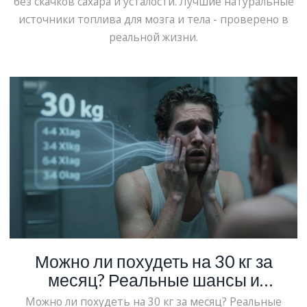
без скачков сахара и усталости. Лучшие натуральные
источники топлива для мозга и тела - проверено в
реальной жизни.
Можно ли похудеть на 30 кг за
месяц? Реальные шансы и
безопасные альтернативы
Можно ли похудеть на 30 кг за месяц? Реальные