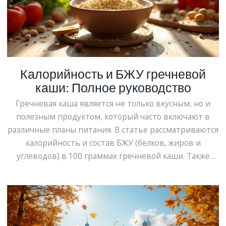
Калорийность и БЖУ гречневой
каши: Полное руководство
Гречневая каша является не только вкусным, но и
полезным продуктом, который часто включают в
различные планы питания. В статье рассматриваются
калорийность и состав БЖУ (белков, жиров и
углеводов) в 100 граммах гречневой каши. Также
предоставляются полезные советы по включению
гречки в рацион для поддержания здоровья и
энергии. Узнайте о том, как гречневая каша
способствует снижению веса и улучшению обмена
веществ. Внимательно изучив состав, вы сможете