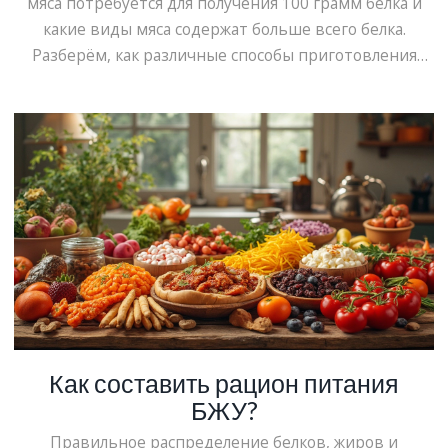
мяса потребуется для получения 100 грамм белка и
какие виды мяса содержат больше всего белка.
Разберём, как различные способы приготовления
могут влиять на калорийность и содержание белка,
дадим несколько интересных фактов о пользе разных
видов мяса. Узнайте, как правильно включить мясо в
свой рацион, не перегружая себя лишними
калориями.
Как составить рацион питания
БЖУ?
Правильное распределение белков, жиров и