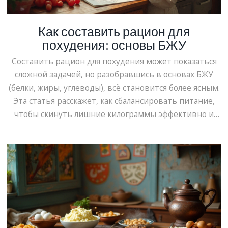
Как составить рацион для
похудения: основы БЖУ
Составить рацион для похудения может показаться
сложной задачей, но разобравшись в основах БЖУ
(белки, жиры, углеводы), всё становится более ясным.
Эта статья расскажет, как сбалансировать питание,
чтобы скинуть лишние килограммы эффективно и
безопасно. Узнаете, как рассчитать дневное
потребление калорий и грамотно распределить
макронутриенты. А также, как подбирать продукты,
составлять меню и избегать распространённых
ошибок. Это руководство станет вашим
путеводителем в мире здорового питания.