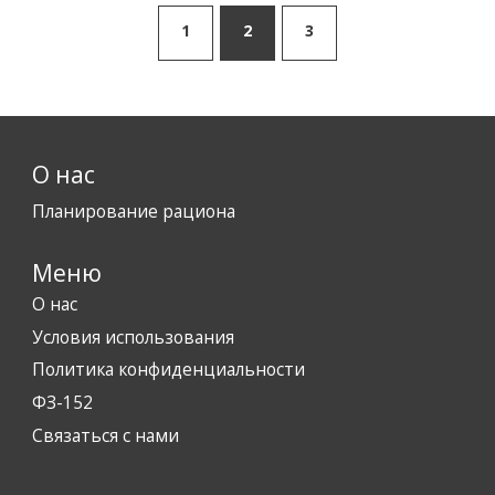
способствуют контролю веса и улучшению
1
2
3
физической формы. Вдобавок, рассмотрим полезные
советы по увеличению количества шагов в
повседневной жизни.
О нас
Планирование рациона
Меню
О нас
Условия использования
Политика конфиденциальности
ФЗ-152
Связаться с нами