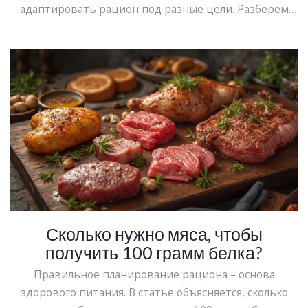
адаптировать рацион под разные цели. Разберём
реальные примеры, лайфхаки и подводные камни. А
ещё расскажу, почему стоит обращать внимание не
только на число калорий, но и на баланс белков,
жиров и углеводов.
Сколько нужно мяса, чтобы
получить 100 грамм белка?
Правильное планирование рациона – основа
здорового питания. В статье объясняется, сколько