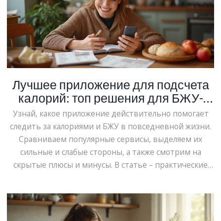
Лучшее приложение для подсчета
калорий: топ решения для БЖУ-
контроля
Узнай, какое приложение действительно помогает
следить за калориями и БЖУ в повседневной жизни.
Сравниваем популярные сервисы, выделяем их
сильные и слабые стороны, а также смотрим на
скрытые плюсы и минусы. В статье – практические
советы по выбору приложения и лайфхаки для
быстрого внесения приемов пищи. Теперь считать
калории можно без занудства и стресса, а результаты
будут радовать не только на весах, но и в зеркале.