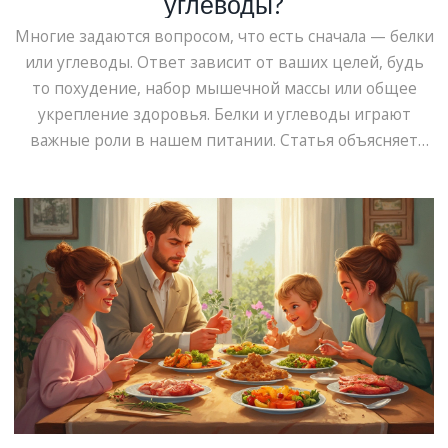
углеводы?
Многие задаются вопросом, что есть сначала — белки
или углеводы. Ответ зависит от ваших целей, будь
то похудение, набор мышечной массы или общее
укрепление здоровья. Белки и углеводы играют
важные роли в нашем питании. Статья объясняет
различие в их усвоении и дает практические советы
по планированию рациона. Узнайте, как правильный
подход к питанию может повлиять на ваше здоровье
и самочувствие.