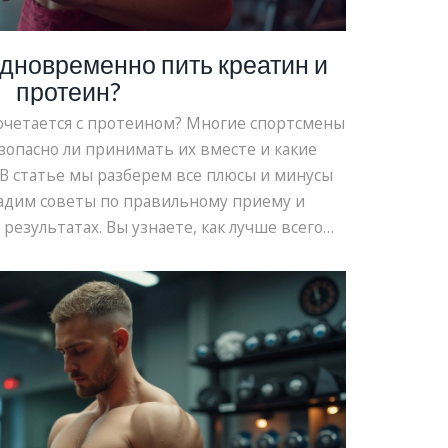
одновременно пить креатин и
протеин?
сочетается с протеином? Многие спортсмены
зопасно ли принимать их вместе и какие
 В статье мы разберем все плюсы и минусы
адим советы по правильному приему и
результатах. Вы узнаете, как лучше всего
тин и протеин для достижения своих
енировочных целей.