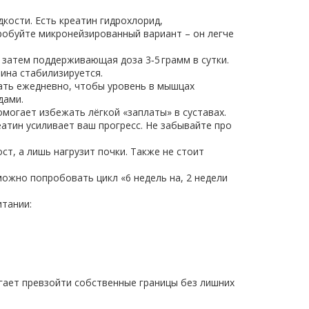
кости. Есть креатин гидрохлорид,
пробуйте микронейзированный вариант – он легче
 а затем поддерживающая доза 3‑5 грамм в сутки.
тина стабилизируется.
мать ежедневно, чтобы уровень в мышцах
дами.
могает избежать лёгкой «заплаты» в суставах.
атин усиливает ваш прогресс. Не забывайте про
ст, а лишь нагрузит почки. Также не стоит
можно попробовать цикл «6 недель на, 2 недели
итании:
гает превзойти собственные границы без лишних