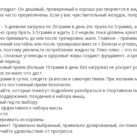
гидрат. Он дешёвый, проверенный и хорошо растворяется в жид
а часто преувеличены. Если у вас чувствительный желудок, по
 5‑дневная загрузка по 20 грамм в день (по 4 раза по 5 грамм),
о сразу брать 3‑5 грамм и ждать 2‑3 недели, пока уровень креа
но принимать до или после тренировки, мало. Главное – прини
енний коктейль или после тренировки вместе с белком и углево
, поэтому увеличьте потребление жидкости. Плюс‑плюс – это по
к, сложные углеводы и здоровые жиры создают фундамент, а кре
й период.
вый прием (больше 10 грамм в день без нагрузки) не ускорит ро
ок он мало что даст.
грамм в сутки, следите за весом и самочувствием. При желании 
что постоянный приём безопасен.
айте, которые помогут подробнее разобраться в спортивном п
 поддержания, похудения и набора мышц.
ый гид по выбору.
ы эффективного набора массы.
сте.
еркивать из корзины.
умент. Правильно выбранный, правильно дозированный, он помо
учайте удовольствие от прогресса.