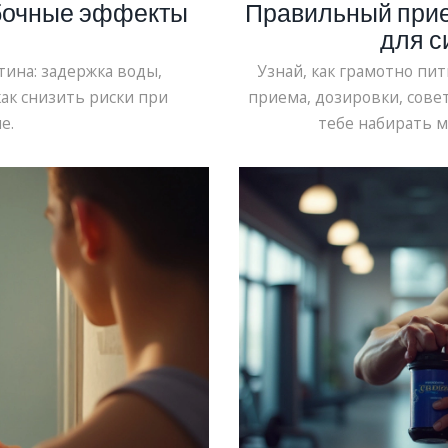
обочные эффекты
Правильный прие
для с
ина: задержка воды,
Узнай, как грамотно пит
как снизить риски при
приема, дозировки, сове
е.
тебе набирать м