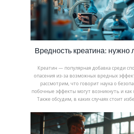
Вредность креатина: нужно 
Креатин — популярная добавка среди сп
опасения из-за возможных вредных эффек
рассмотрим, что говорит наука о безопа
побочные эффекты могут возникнуть и как
Также обсудим, в каких случаях стоит изб
говорят эксперты. Разберитесь, чтобы
уверенностью.