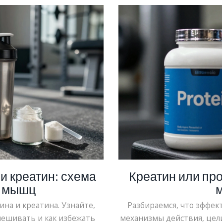
и креатин: схема
Креатин или про
а мышц
на и креатина. Узнайте,
Разбираемся, что эффек
мешивать и как избежать
механизмы действия, цел