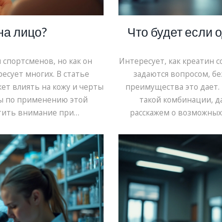
на лицо?
Что будет если 
 спортсменов, но как он
Интересует, как креатин 
есует многих. В статье
задаются вопросом, бе
ет влиять на кожу и черты
преимущества это дает.
ты по применению этой
такой комбинации, д
атить внимание при
расскажем о возможных 
ежать нежелательных
использовать креа
тр