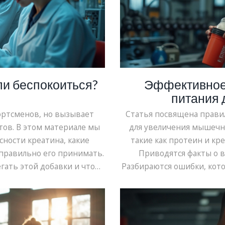
ли беспокоиться?
Эффективное
питания
ортсменов, но вызывает
Статья посвящена прав
тов. В этом материале мы
для увеличения мышечно
сности креатина, какие
такие как протеин и кр
 правильно его принимать.
Приводятся факты о в
егать этой добавки и что
Разбираются ошибки, кото
 принимать креатин с
Вы найдете рекоменд